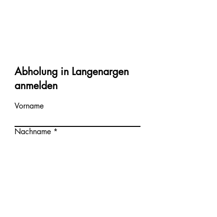
Größere Mengen bitte vorab
unter der Tel.-Nr. 0176/10258587
anmelden. Rückfragen ebenfalls
unter der o.g. Telefonnummer.
Abholung in Langenargen
anmelden
Vorname
Nachname
Adresse
E-Mail-Adresse
Telefon