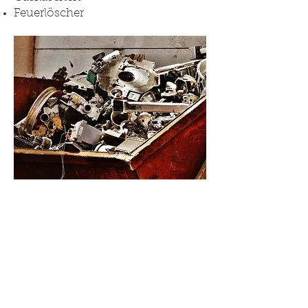
Feuerlöscher
Oberdorf:
Sämtliche Materialien
bitte bis
8:00 Uhr
gut sichtbar an
der Straße bereitstellen.
Langenargen:
Abholung bitte
hier anmelden
.